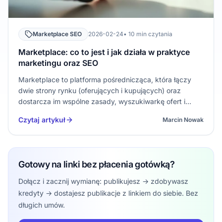
Marketplace SEO
2026-02-24
• 10 min czytania
Marketplace: co to jest i jak działa w praktyce
marketingu oraz SEO
Marketplace to platforma pośrednicząca, która łączy
dwie strony rynku (oferujących i kupujących) oraz
dostarcza im wspólne zasady, wyszukiwarkę ofert i
warstwę zaufania. W praktyce działa jak „rynek w
Czytaj artykuł
Marcin Nowak
jednym panelu”: porządkuje proces od wyboru oferty,
przez warunki, aż po reali…
Gotowy na linki bez płacenia gotówką?
Dołącz i zacznij wymianę: publikujesz → zdobywasz
kredyty → dostajesz publikacje z linkiem do siebie. Bez
długich umów.