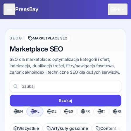
PressBay
PL
Dla wydawców
Dla reklamodawców
BLOG
/
MARKETPLACE SEO
Marketplace SEO
Funkcje
SEO dla marketplace: optymalizacja kategorii i ofert,
Jak to działa
indeksacja, duplikacja treści, filtry/nawigacja fasetowa,
canonical/noindex i techniczne SEO dla dużych serwisów.
Promuj za darmo
Szukaj
Blog
Zaloguj
Szukaj
EN
PL
DE
ES
FR
IT
RU
Wszystkie
Artykuły gościnne
Content marke