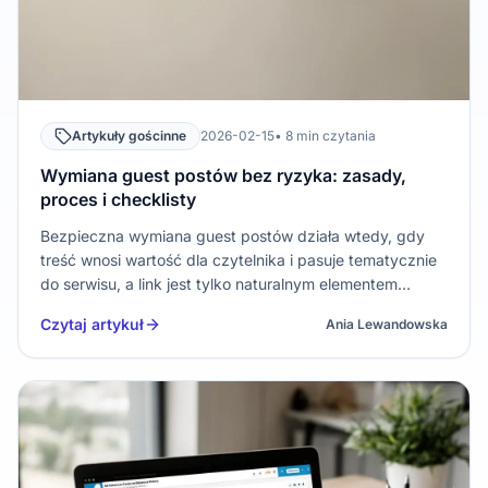
Artykuły gościnne
2026-02-15
• 8 min czytania
Wymiana guest postów bez ryzyka: zasady,
proces i checklisty
Bezpieczna wymiana guest postów działa wtedy, gdy
treść wnosi wartość dla czytelnika i pasuje tematycznie
do serwisu, a link jest tylko naturalnym elementem
kontekstu. Największe korzyści daje model, w którym
Czytaj artykuł
Ania Lewandowska
obie strony mają kontrolę redakcyjną, jasne zasady
linkowania oraz mie…