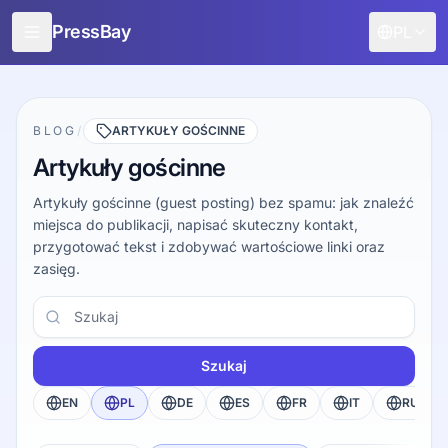
PressBay
PL
Dla wydawców
Dla reklamodawców
BLOG
/
ARTYKUŁY GOŚCINNE
Artykuły gościnne
Funkcje
Artykuły gościnne (guest posting) bez spamu: jak znaleźć
Jak to działa
miejsca do publikacji, napisać skuteczny kontakt,
przygotować tekst i zdobywać wartościowe linki oraz
Promuj za darmo
zasięg.
Blog
Szukaj
Zaloguj
Szukaj
EN
PL
DE
ES
FR
IT
RU