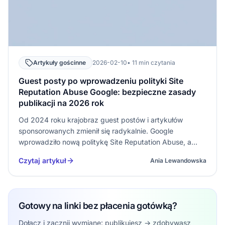
Artykuły gościnne
2026-02-10
• 11 min czytania
Guest posty po wprowadzeniu polityki Site
Reputation Abuse Google: bezpieczne zasady
publikacji na 2026 rok
Od 2024 roku krajobraz guest postów i artykułów
sponsorowanych zmienił się radykalnie. Google
wprowadziło nową politykę Site Reputation Abuse, a
egzekwowanie tej zasady – najpierw ręczne, a potem
Czytaj artykuł
Ania Lewandowska
coraz lepiej wspierane algorytmicznie – uderzyło w
serwisy, które masowo publikował…
Gotowy na linki bez płacenia gotówką?
Dołącz i zacznij wymianę: publikujesz → zdobywasz