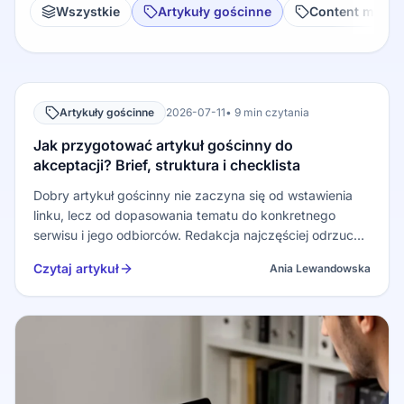
Wszystkie
Artykuły gościnne
Content marke
Artykuły gościnne
2026-07-11
• 9 min czytania
Jak przygotować artykuł gościnny do
akceptacji? Brief, struktura i checklista
Dobry artykuł gościnny nie zaczyna się od wstawienia
linku, lecz od dopasowania tematu do konkretnego
serwisu i jego odbiorców. Redakcja najczęściej odrzuca
teksty, które wyglądają jak reklama, powtarzają
Czytaj artykuł
Ania Lewandowska
ogólnodostępne informacje albo zostały napisane
wyłącznie po to, aby umieś…