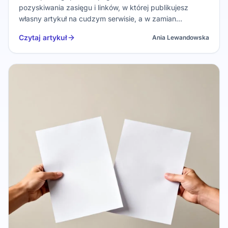
pozyskiwania zasięgu i linków, w której publikujesz
własny artykuł na cudzym serwisie, a w zamian
dostajesz realną ekspozycję i zwykle jeden sensowny
Czytaj artykuł
Ania Lewandowska
link w kontekście. Żeby było to bezpieczne, kluczowe
są: dopasowanie tematyczne, ja…