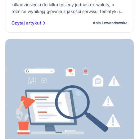
kilkudziesięciu do kilku tysięcy jednostek waluty, a
różnice wynikają głównie z jakości serwisu, tematyki i
warunków publikacji. W kampaniach SEO (Search Engine
Czytaj artykuł
Ania Lewandowska
Optimization – optymalizacja pod wyszukiwarki
internetowe) cena rośnie, g…