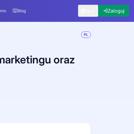
PL
Zaloguj
rmo
Blog
PL
 marketingu oraz