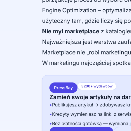
Engine Optimization – optymaliza
użyteczny tam, gdzie liczy się p
Nie myl marketplace
z katalogie
Najważniejsza jest warstwa zaufa
Marketplace nie „robi marketingu”
W marketingu najczęściej spotkasz
3200+ wydawców
PressBay
Zamień swoje artykuły na d
•
Publikujesz artykuł → zdobywasz kr
•
Kredyty wymieniasz na linki z serw
•
Bez płatności gotówką — wymiana j