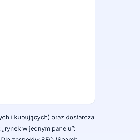
cych i kupujących) oraz dostarcza
k „rynek w jednym panelu”:
e. Dla zespołów SEO (Search