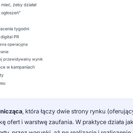
 mieć, żeby działał
a ogłoszeń”
racenia tygodni
digital PR
ena operacyjna
wanie
iej przewidywalny wynik
lace w kampaniach
ty
osu
dnicząca
, która łączy dwie strony rynku (oferują
ę ofert i warstwę zaufania. W praktyce działa ja
ty, przez warunki, aż po realizację i rozliczeni