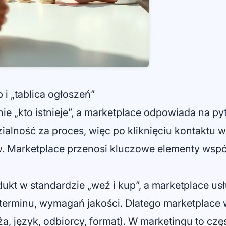
p i „tablica ogłoszeń”
ie „kto istnieje”, a marketplace odpowiada na py
alność za proces, więc po kliknięciu kontaktu wr
. Marketplace przenosi kluczowe elementy współ
dukt w standardzie „weź i kup”, a marketplace 
, terminu, wymagań jakości. Dlatego marketplace
a, język, odbiorcy, format). W marketingu to czę