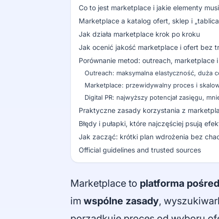
Co to jest marketplace i jakie elementy musi
Marketplace a katalog ofert, sklep i „tablic
Jak działa marketplace krok po kroku
Jak ocenić jakość marketplace i ofert bez t
Porównanie metod: outreach, marketplace i 
Outreach: maksymalna elastyczność, duża c
Marketplace: przewidywalny proces i skalo
Digital PR: najwyższy potencjał zasięgu, mn
Praktyczne zasady korzystania z marketp
Błędy i pułapki, które najczęściej psują efek
Jak zacząć: krótki plan wdrożenia bez cha
Official guidelines and trusted sources
Marketplace to
platforma pośre
im
wspólne zasady
, wyszukiwark
porządkuje proces od wyboru ofer