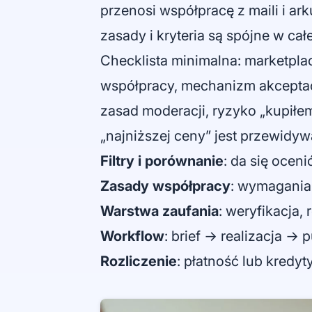
przenosi współpracę z maili i ar
zasady i kryteria są spójne w cał
Checklista minimalna: marketpla
współpracy, mechanizm akceptacji 
zasad moderacji, ryzyko „kupiłe
„najniższej ceny” jest przewidyw
Filtry i porównanie
: da się oceni
Zasady współpracy
: wymagania,
Warstwa zaufania
: weryfikacja, 
Workflow
: brief → realizacja →
Rozliczenie
: płatność lub kredyty