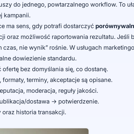
kuszy do jednego, powtarzalnego workflow. To uł
ej kampanii.
ce ma sens, gdy potrafi dostarczyć
porównywaln
oraz możliwość raportowania rezultatu. Jeśli braku
m czas, nie wynik” rośnie. W usługach marketin
alne dowiezienie standardu.
ć ofertę bez domyślania się, co dostanę.
 formaty, terminy, akceptacje są opisane.
reputacja, moderacja, reguły jakości.
 publikacja/dostawa → potwierdzenie.
 oraz historia transakcji.