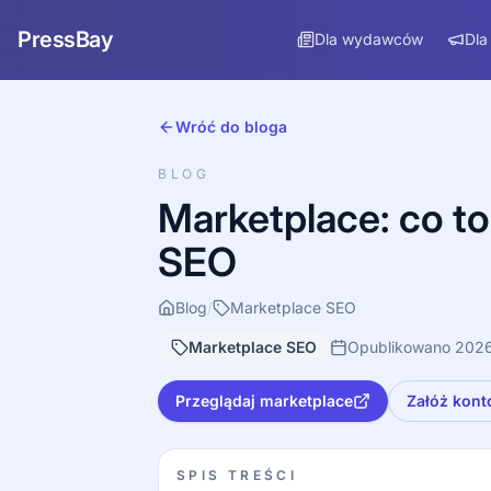
PressBay
Dla wydawców
Dla
Wróć do bloga
BLOG
Marketplace: co to 
SEO
Blog
/
Marketplace SEO
Marketplace SEO
Opublikowano 202
Przeglądaj marketplace
Załóż kont
SPIS TREŚCI