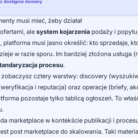
z dostępne domeny
ementy musi mieć, żeby działał
 ofertami, ale
system kojarzenia
podaży i popytu,
, platforma musi jasno określić: kto sprzedaje, k
dzieje w razie sporu. Im bardziej złożona usługa (
tandaryzacja procesu
.
zobaczysz cztery warstwy: discovery (wyszukiwan
(weryfikacja i reputacja) oraz operacje (briefy, a
atforma pozostaje tylko tablicą ogłoszeń. To właś
u.
da marketplace w kontekście publikacji i procesu
est post marketplace do skalowania
. Taki materi