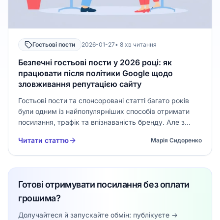
Гостьові пости
2026-01-27
• 8 хв читання
Безпечні гостьові пости у 2026 році: як
працювати після політики Google щодо
зловживання репутацією сайту
Гостьові пости та спонсоровані статті багато років
були одним із найпопулярніших способів отримати
посилання, трафік та впізнаваність бренду. Але з
моменту запуску політики Google щодо зловживання
Читати статтю
Марія Сидоренко
репутацією сайту (Site Reputation Abuse) у 2024 році
правила гри різко змінилися.…
Готові отримувати посилання без оплати
грошима?
Долучайтеся й запускайте обмін: публікуєте ->