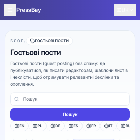
PressBay
UK
Для видавців
Для маркетологів
БЛОГ
/
ГОСТЬОВІ ПОСТИ
Гостьові пости
Можливості
Гостьові пости (guest posting) без спаму: де
Як це працює
публікуватися, як писати редакторам, шаблони листів
і чеклісти, щоб отримувати релевантні беклінки та
Безкоштовне просування
охоплення.
Блог
Пошук
Увійти
Пошук
EN
PL
DE
ES
FR
IT
RU