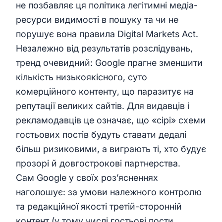
не позбавляє ця політика легітимні медіа-
ресурси видимості в пошуку та чи не
порушує вона правила Digital Markets Act.
Незалежно від результатів розслідувань,
тренд очевидний: Google прагне зменшити
кількість низькоякісного, суто
комерційного контенту, що паразитує на
репутації великих сайтів. Для видавців і
рекламодавців це означає, що «сірі» схеми
гостьових постів будуть ставати дедалі
більш ризиковими, а виграють ті, хто будує
прозорі й довгострокові партнерства.
Сам Google у своїх роз’ясненнях
наголошує: за умови належного контролю
та редакційної якості третій-сторонній
контент (у тому числі гостьові пости,