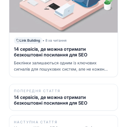
Link Building
• 8 хв читання
14 сервісів, де можна отримати
безкоштовні посилання для SEO
Беклінки залишаються одним із ключових
сигналів для пошукових систем, але не кожен
бізнес готовий одразу інвестувати в дорогі платні
розміщення. Саме тому платформи, де можна
отримати безкоштовні посилання, досі мають
ПОПЕРЕДНЯ СТАТТЯ
велике значення. Головне — використовувати їх
14 сервісів, де можна отримати
розумно, будува…
безкоштовні посилання для SEO
НАСТУПНА СТАТТЯ