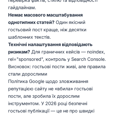
перевірка фактів, стилю та відповідності
гайдлайнам.
Немає масового масштабування
однотипних статей?
Один якісний
гостьовий пост краще, ніж десятки
шаблонних текстів.
Технічні налаштування відповідають
ризикам?
Для граничних кейсів — noindex,
rel="sponsored", контроль у Search Console.
Висновок: гостьові пости живі, але правила
стали дорослими
Політика Google щодо зловживання
репутацією сайту не «вбила» гостьові
пости, але зробила їх дорослим
інструментом. У 2026 році безпечні
гостьові публікації — це не про швидкі