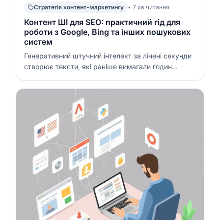
Стратегія контент-маркетингу
• 7 хв читання
Контент ШІ для SEO: практичний гід для
роботи з Google, Bing та інших пошукових
систем
Генеративний штучний інтелект за лічені секунди
створює тексти, які раніше вимагали годин
роботи копірайтера. Для SEO це відкриває
величезні можливості, але й несе в собі ризики:
оновлені алгоритми Google та Bing жорстко
борються з масовим неякісним вмістом і «scaled
content abu…