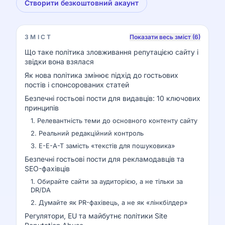
Створити безкоштовний акаунт
ЗМІСТ
Показати весь зміст (6)
Що таке політика зловживання репутацією сайту і
звідки вона взялася
Як нова політика змінює підхід до гостьових
постів і спонсорованих статей
Безпечні гостьові пости для видавців: 10 ключових
принципів
1. Релевантність теми до основного контенту сайту
2. Реальний редакційний контроль
3. E-E-A-T замість «текстів для пошуковика»
Безпечні гостьові пости для рекламодавців та
SEO-фахівців
1. Обирайте сайти за аудиторією, а не тільки за
DR/DA
2. Думайте як PR-фахівець, а не як «лінкбілдер»
Регулятори, EU та майбутнє політики Site