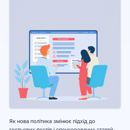
Як нова політика змінює підхід до
гостьових постів і спонсорованих статей