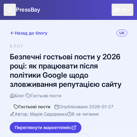
PressBay
UK
Для видавців
Назад до блогу
UK
Для маркетологів
БЛОГ
Можливості
Безпечні гостьові пости у 2026
році: як працювати після
Як це працює
політики Google щодо
Безкоштовне просування
зловживання репутацією сайту
Блог
Блог
/
Гостьові пости
Увійти
Гостьові пости
Опубліковано 2026-01-27
Автор: Марія Сидоренко
8 хв читання
Переглянути маркетплейс