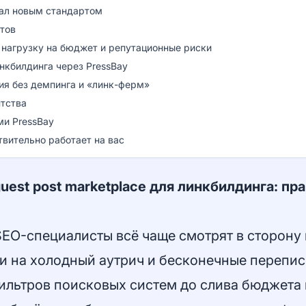
тал новым стандартом
стов
 нагрузку на бюджет и репутационные риски
нкбилдинга через PressBay
ия без демпинга и «линк-ферм»
нтства
ми PressBay
ствительно работает на вас
uest post marketplace для линкбилдинга: пр
EO-специалисты всё чаще смотрят в сторону
ли на холодный аутрич и бесконечные перепис
 фильтров поисковых систем до слива бюджета