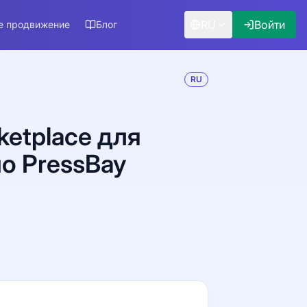
RU
Войти
е продвижение
Блог
RU
ketplace для
о PressBay