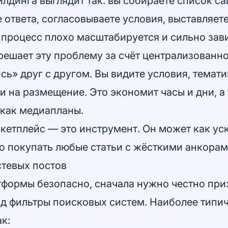
динга выглядит так: вы собираете список сай
 ответа, согласовываете условия, выставляете
 процесс плохо масштабируется и сильно зави
решает эту проблему за счёт централизованно
сь» друг с другом. Вы видите условия, темат
и на размещение. Это экономит часы и дни, а
 как медиапланы.
етплейс — это инструмент. Он может как уско
но покупать любые статьи с жёсткими анкора
стевых постов
формы безопасно, сначала нужно честно приз
од фильтры поисковых систем. Наиболее типич
к: