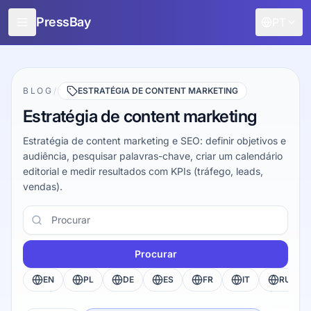
PressBay
PT
Para editores
Para anunciantes
BLOG
/
ESTRATÉGIA DE CONTENT MARKETING
Estratégia de content marketing
Características
Estratégia de content marketing e SEO: definir objetivos e
Como funciona
audiência, pesquisar palavras-chave, criar um calendário
editorial e medir resultados com KPIs (tráfego, leads,
Promoção gratuita
vendas).
Blog
Procurar
Entrar
Procurar
EN
PL
DE
ES
FR
IT
RU