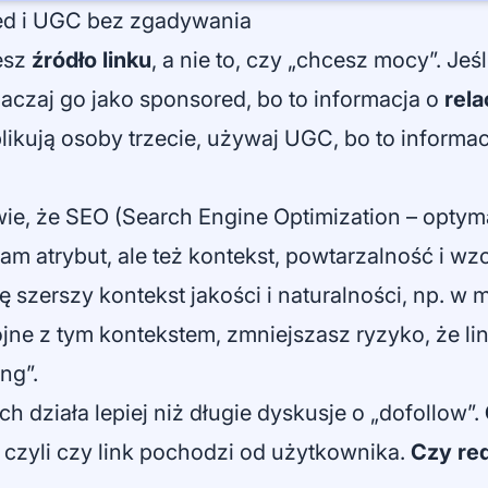
red i UGC bez zgadywania
jesz
źródło linku
, a nie to, czy „chcesz mocy”. Jeś
aczaj go jako sponsored, bo to informacja o
rela
likują osoby trzecie, używaj UGC, bo to informa
ie, że SEO (Search Engine Optimization – optym
sam atrybut, ale też kontekst, powtarzalność i w
ię szerszy kontekst jakości i naturalności, np. w 
ójne z tym kontekstem, zmniejszasz ryzyko, że li
ng”.
h działa lepiej niż długie dyskusje o „dofollow”.
, czyli czy link pochodzi od użytkownika.
Czy re