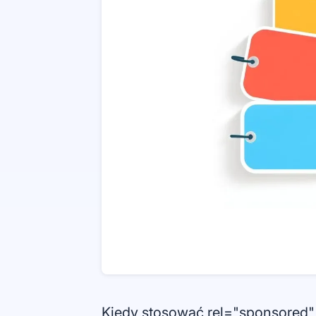
Kiedy stosować rel="sponsored" i 