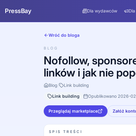
PressBay
Dla wydawców
Dla
Wróć do bloga
BLOG
Nofollow, sponsor
linków i jak nie p
Blog
/
Link building
Link building
Opublikowano 2026-02
Przeglądaj marketplace
Załóż kont
SPIS TREŚCI