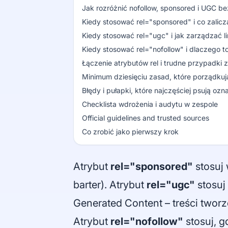
Jak rozróżnić nofollow, sponsored i UGC b
Kiedy stosować rel="sponsored" i co zalicza 
Kiedy stosować rel="ugc" i jak zarządzać 
Kiedy stosować rel="nofollow" i dlaczego to
Łączenie atrybutów rel i trudne przypadki z
Minimum dziesięciu zasad, które porządkują
Błędy i pułapki, które najczęściej psują ozn
Checklista wdrożenia i audytu w zespole
Official guidelines and trusted sources
Co zrobić jako pierwszy krok
Atrybut
rel="sponsored"
stosuj 
barter). Atrybut
rel="ugc"
stosuj
Generated Content – treści tworz
Atrybut
rel="nofollow"
stosuj, g