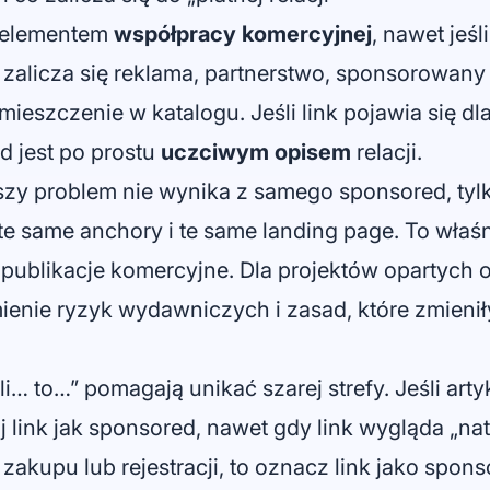
t elementem
współpracy komercyjnej
, nawet jeśl
zalicza się reklama, partnerstwo, sponsorowany a
mieszczenie w katalogu. Jeśli link pojawia się dla
d jest po prostu
uczciwym opisem
relacji.
y problem nie wynika z samego sponsored, tylko
te same anchory i te same landing page. To właś
ją publikacje komercyjne. Dla projektów opartych o
ienie ryzyk wydawniczych i zasad, które zmienił
li… to…” pomagają unikać szarej strefy. Jeśli ar
uj link jak sponsored, nawet gdy link wygląda „nat
y zakupu lub rejestracji, to oznacz link jako spons