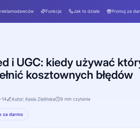
 reklamodawców
Funkcje
Jak to działa
Promuj za da
ed i UGC: kiedy używać któ
opełnić kosztownych błędów
-14
Autor: Kasia Zielińska
9 min czytania
o za darmo