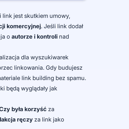
li link jest skutkiem umowy,
cji komercyjnej
. Jeśli link dodał
cja o
autorze i kontroli
nad
alizacja dla wyszukiwarek
zorzec linkowania. Gdy budujesz
materiale
link building bez spamu
.
nki będą wyglądały jak
Czy była korzyść
za
dakcja ręczy
za link jako