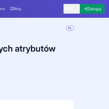
PL
Zaloguj
rmo
Blog
PL
rych atrybutów