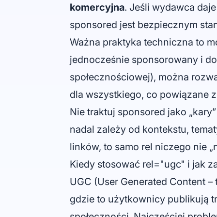
komercyjna
. Jeśli wydawca daje
sponsored jest bezpiecznym sta
Ważna praktyka techniczna to moż
jednocześnie sponsorowany i dod
społecznościowej), można rozważ
dla wszystkiego, co powiązane 
Nie traktuj sponsored jako „kary” 
nadal zależy od kontekstu, tematy
linków, to samo rel niczego nie „
Kiedy stosować rel="ugc" i jak 
UGC (User Generated Content – t
gdzie to użytkownicy publikują t
społeczności. Najczęściej probl