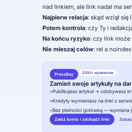
nad linkiem, ale link nadal ma sen
Najpierw relacja
: skąd wziął się 
Potem kontrola
: czy Ty i redakcj
Na końcu ryzyko
: czy link moż
Nie mieszaj celów
: rel a noind
3200+ wydawców
PressBay
Zamień swoje artykuły na d
•
Publikujesz artykuł → zdobywasz kr
•
Kredyty wymieniasz na linki z serw
•
Bez płatności gotówką — wymiana j
Załóż konto i zdobądź linki
Zobac