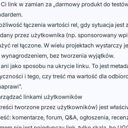
 Ci link w zamian za „darmowy produkt do testów”
ndardem.
liwość łączenia wartości rel, gdy sytuacja jest z
any przez użytkownika (np. sponsorowany wpis 
yć rel łączone. W wielu projektach wystarczy j
z wynagrodzeniem, bez tworzenia wyjątków.
ani jako sposobu na ukrycie linku. To jest metadan
czności i tego, czy treść ma wartość dla odbiorcy.
naprawi”.
zarządzać linkami użytkowników
reści tworzone przez użytkowników) jest właściw
reść: komentarze, forum, Q&A, ogłoszenia, recenzj
emem nie jest pojedynczy link, tylko skala, bo