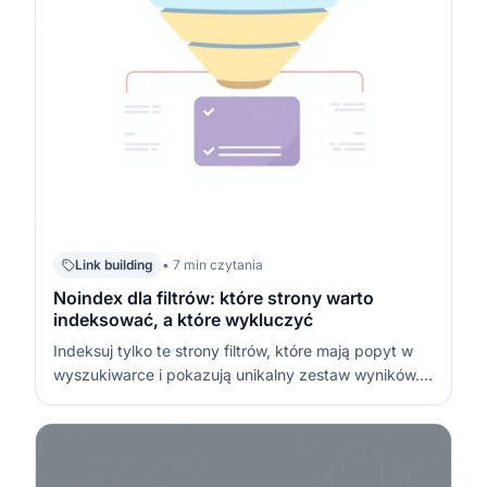
Link building
• 7 min czytania
Noindex dla filtrów: które strony warto
indeksować, a które wykluczyć
Indeksuj tylko te strony filtrów, które mają popyt w
wyszukiwarce i pokazują unikalny zestaw wyników.
Resztę kombinacji filtrów (kolor + rozmiar +
sortowanie + strona 3) ustaw jako noindex, żeby nie
rozmnażać cienkich lub duplikujących się URL
(Uniform Resource Locator – adres s…