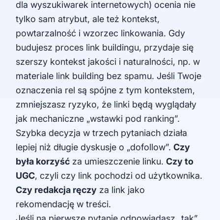
dla wyszukiwarek internetowych) ocenia nie
tylko sam atrybut, ale też kontekst,
powtarzalność i wzorzec linkowania. Gdy
budujesz proces link buildingu, przydaje się
szerszy kontekst jakości i naturalności, np. w
materiale
link building bez spamu
. Jeśli Twoje
oznaczenia rel są spójne z tym kontekstem,
zmniejszasz ryzyko, że linki będą wyglądały
jak mechaniczne „wstawki pod ranking”.
Szybka decyzja w trzech pytaniach działa
lepiej niż długie dyskusje o „dofollow”.
Czy
była korzyść
za umieszczenie linku.
Czy to
UGC
, czyli czy link pochodzi od użytkownika.
Czy redakcja ręczy
za link jako
rekomendację w treści.
Jeśli na pierwsze pytanie odpowiadasz „tak”,