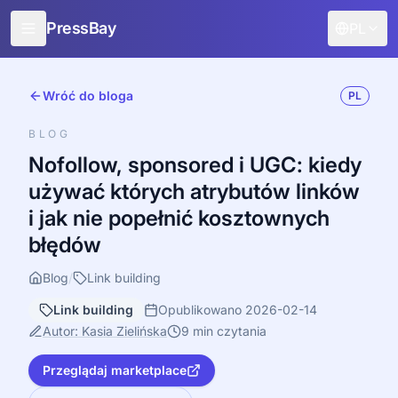
PressBay
PL
Dla wydawców
Wróć do bloga
PL
Dla reklamodawców
BLOG
Funkcje
Nofollow, sponsored i UGC: kiedy
używać których atrybutów linków
Jak to działa
i jak nie popełnić kosztownych
Promuj za darmo
błędów
Blog
Blog
/
Link building
Zaloguj
Link building
Opublikowano 2026-02-14
Autor: Kasia Zielińska
9 min czytania
Przeglądaj marketplace