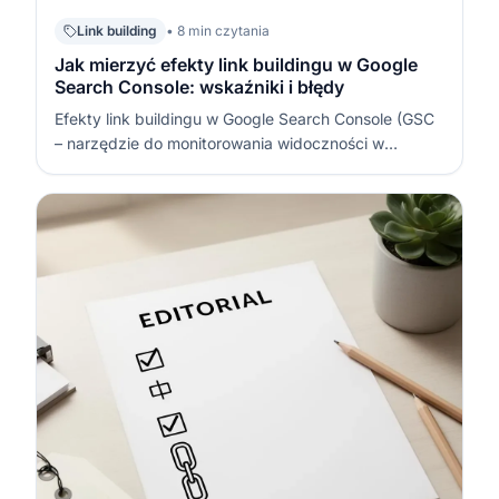
Link building
• 8 min czytania
Jak mierzyć efekty link buildingu w Google
Search Console: wskaźniki i błędy
Efekty link buildingu w Google Search Console (GSC
– narzędzie do monitorowania widoczności w
Google) oceniaj przez zmiany widoczności i ruchu na
konkretnym URL (Uniform Resource Locator – adres
strony), a nie przez sam fakt, że „pojawiły się linki”.
Najbardziej użyteczne są por…