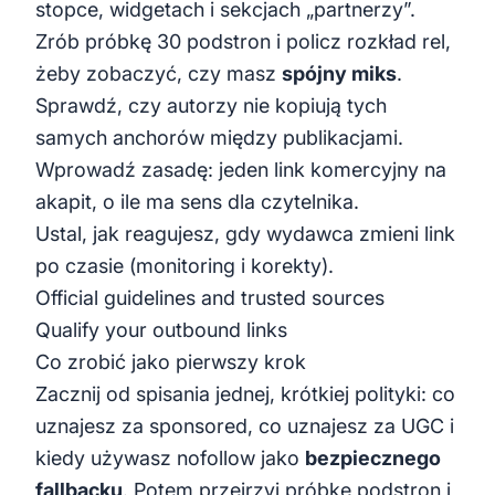
stopce, widgetach i sekcjach „partnerzy”.
Zrób próbkę 30 podstron i policz rozkład rel,
żeby zobaczyć, czy masz
spójny miks
.
Sprawdź, czy autorzy nie kopiują tych
samych anchorów między publikacjami.
Wprowadź zasadę: jeden link komercyjny na
akapit, o ile ma sens dla czytelnika.
Ustal, jak reagujesz, gdy wydawca zmieni link
po czasie (monitoring i korekty).
Official guidelines and trusted sources
Qualify your outbound links
Co zrobić jako pierwszy krok
Zacznij od spisania jednej, krótkiej polityki: co
uznajesz za sponsored, co uznajesz za UGC i
kiedy używasz nofollow jako
bezpiecznego
fallbacku
. Potem przejrzyj próbkę podstron i