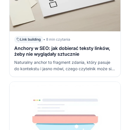
Link building
• 8 min czytania
Anchory w SEO: jak dobierać teksty linków,
żeby nie wyglądały sztucznie
Naturalny anchor to fragment zdania, który pasuje
do kontekstu i jasno mówi, czego czytelnik może się
spodziewać po kliknięciu. W SEO (Search Engine
Optimization – optymalizacja dla wyszukiwarek
internetowych) najbardziej podejrzanie wyglądają
anchory, które brzmią jak hasło do…