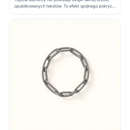
opublikowanych tekstów. To efekt spójnego pokrycia
jednego obszaru, logicznych powiązań między
stronami oraz treści, które rzeczywiście odpowiadają
na różne potrzeby odbiorców. Najlepszy proces
zaczyna się od mapy intencji, a n…