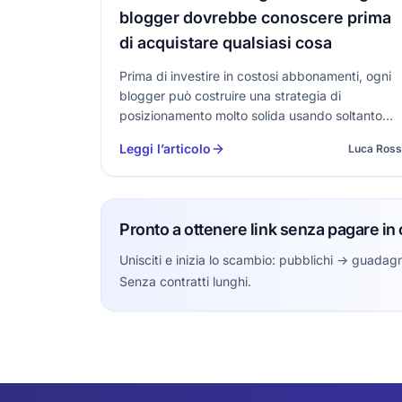
blogger dovrebbe conoscere prima
di acquistare qualsiasi cosa
Prima di investire in costosi abbonamenti, ogni
blogger può costruire una strategia di
posizionamento molto solida usando soltanto
strumenti SEO gratuiti. Dalla ricerca delle parole
Leggi l’articolo
Luca Ross
chiave alla velocità del sito, dall’analisi dei
backlink alla qualità dei contenuti: esiste ormai
Pronto a ottenere link senza pagare in 
Unisciti e inizia lo scambio: pubblichi -> guadagni
Senza contratti lunghi.