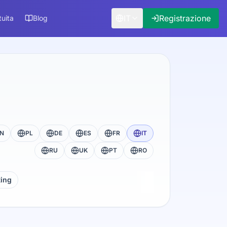
IT
Registrazione
uita
Blog
N
PL
DE
ES
FR
IT
RU
UK
PT
RO
ting