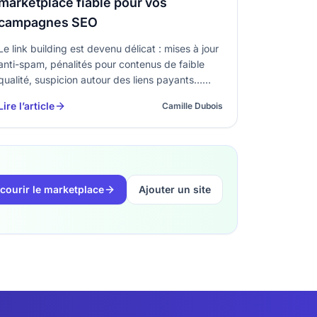
marketplace fiable pour vos
campagnes SEO
Le link building est devenu délicat : mises à jour
anti-spam, pénalités pour contenus de faible
qualité, suspicion autour des liens payants…
Pourtant, vous avez toujours besoin de
Lire l’article
Camille Dubois
nouveaux liens pour faire monter vos pages
clés. Les plateformes de mise en relation entre
éditeurs…
courir le marketplace
Ajouter un site