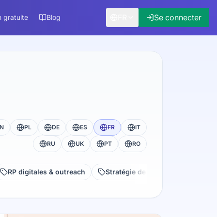
FR
Se connecter
 gratuite
Blog
N
PL
DE
ES
FR
IT
RU
UK
PT
RO
RP digitales & outreach
Stratégie de content marketing