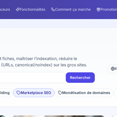
nceurs
Fonctionnalités
Comment ça marche
Promotion
iches, maîtriser l’indexation, réduire le
s (URLs, canonical/noindex) sur les gros sites.
E
Rechercher
ilding
Marketplace SEO
Monétisation de domaines