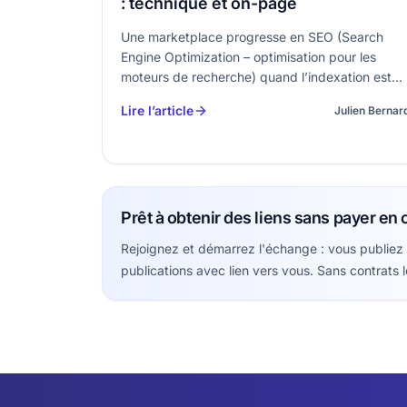
: technique et on-page
Une marketplace progresse en SEO (Search
Engine Optimization – optimisation pour les
moteurs de recherche) quand l’indexation est
maîtrisée et que les pages business sont
Lire l’article
Julien Bernar
rapides, compréhensibles et utiles. Le plus gros
levier vient rarement d’un “hack”, mais d’une
exécution pro…
Prêt à obtenir des liens sans payer en 
Rejoignez et démarrez l'échange : vous publiez
publications avec lien vers vous. Sans contrats 