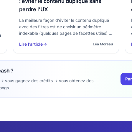
: éviter le contenu dupliqué sans
perdre l’UX
La meilleure façon d’éviter le contenu dupliqué
avec des filtres est de choisir un périmètre
indexable (quelques pages de facettes utiles) et
d
de neutraliser toutes les combinaisons qui ne
Lire l’article
Léa Moreau
créent pas de valeur pour la recherche. En SEO
(Search Engine Optimization – optimisation p…
cash ?
Par
 -> vous gagnez des crédits -> vous obtenez des
longs.