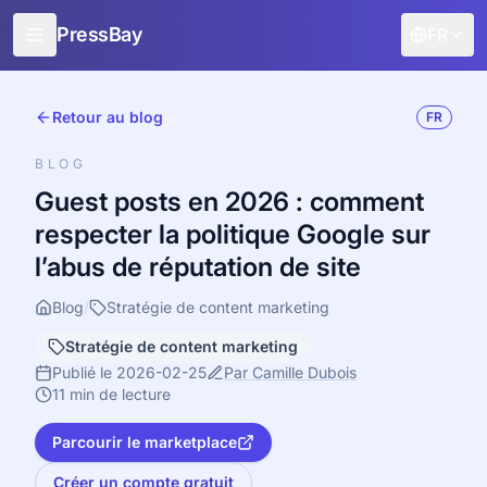
PressBay
FR
Pour les éditeurs
Retour au blog
FR
Pour les annonceurs
BLOG
Fonctionnalités
Guest posts en 2026 : comment
respecter la politique Google sur
Comment ça marche
l’abus de réputation de site
Promotion gratuite
Blog
/
Stratégie de content marketing
Blog
Stratégie de content marketing
Se connecter
Publié le 2026-02-25
Par Camille Dubois
11 min de lecture
Parcourir le marketplace
Créer un compte gratuit