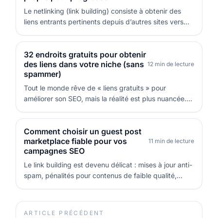
Le netlinking (link building) consiste à obtenir des
liens entrants pertinents depuis d’autres sites vers
vos pages. Ces liens servent à la fois de signal de
confiance et de chemin de découverte pour les
moteurs. C’est important parce qu’un profil de liens
32 endroits gratuits pour obtenir
des liens dans votre niche (sans
cohérent peut accélére…
12 min de lecture
spammer)
Tout le monde rêve de « liens gratuits » pour
améliorer son SEO, mais la réalité est plus nuancée.
Les backlinks que vous ne payez pas directement en
argent vous coûtent en temps, en contenu et en
expertise : rédaction, participation aux
Comment choisir un guest post
marketplace fiable pour vos
communautés, création d’actifs utiles, et…
11 min de lecture
campagnes SEO
Le link building est devenu délicat : mises à jour anti-
spam, pénalités pour contenus de faible qualité,
suspicion autour des liens payants… Pourtant, vous
avez toujours besoin de nouveaux liens pour faire
monter vos pages clés. Les plateformes de mise en
ARTICLE PRÉCÉDENT