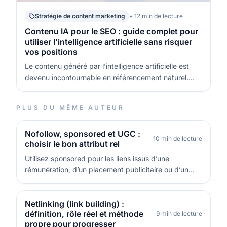
Stratégie de content marketing
• 12 min de lecture
Contenu IA pour le SEO : guide complet pour
utiliser l’intelligence artificielle sans risquer
vos positions
Le contenu généré par l’intelligence artificielle est
devenu incontournable en référencement naturel.
Bien utilisé, le contenu IA pour le SEO peut accélérer
la production, améliorer la cohérence éditoriale et
PLUS DU MÊME AUTEUR
aider à couvrir davantage de sujets. Mal utilisé, il
peut au contraire…
Nofollow, sponsored et UGC :
10 min de lecture
choisir le bon attribut rel
Utilisez sponsored pour les liens issus d’une
rémunération, d’un placement publicitaire ou d’un
avantage reçu. Utilisez UGC pour les liens ajoutés par
les utilisateurs (commentaires, forums, profils), quand
vous ne contrôlez pas chaque URL au cas par cas.
Netlinking (link building) :
définition, rôle réel et méthode
Utilisez nofollow quand…
9 min de lecture
propre pour progresser