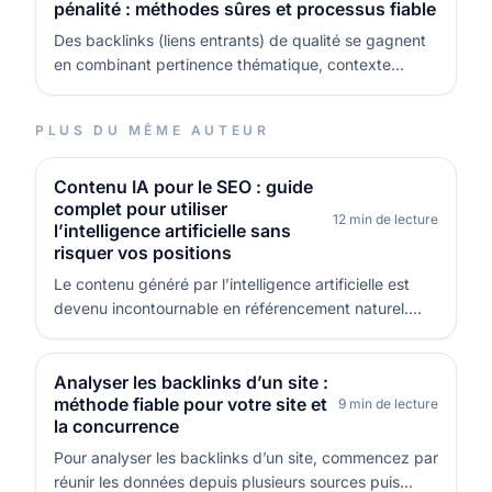
pénalité : méthodes sûres et processus fiable
Des backlinks (liens entrants) de qualité se gagnent
en combinant pertinence thématique, contexte
éditorial et régularité, plutôt qu’en empilant des liens
au hasard. La voie la plus sûre consiste à créer des
PLUS DU MÊME AUTEUR
contenus réellement citables, à les distribuer via des
relations (digit…
Contenu IA pour le SEO : guide
complet pour utiliser
12 min de lecture
l’intelligence artificielle sans
risquer vos positions
Le contenu généré par l’intelligence artificielle est
devenu incontournable en référencement naturel.
Bien utilisé, le contenu IA pour le SEO peut accélérer
la production, améliorer la cohérence éditoriale et
aider à couvrir davantage de sujets. Mal utilisé, il
Analyser les backlinks d’un site :
méthode fiable pour votre site et
peut au contraire…
9 min de lecture
la concurrence
Pour analyser les backlinks d’un site, commencez par
réunir les données depuis plusieurs sources puis