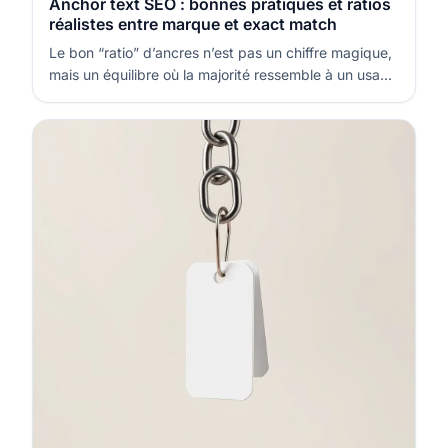
Anchor text SEO : bonnes pratiques et ratios
réalistes entre marque et exact match
Le bon “ratio” d’ancres n’est pas un chiffre magique,
mais un équilibre où la majorité ressemble à un usage
éditorial normal. La règle la plus sûre est de garder
l’exact match rare, contextuel et réparti, puis de faire
porter le volume par des ancres de marque, des
ancres descri…