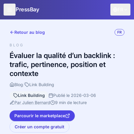
PressBay
FR
Pour les éditeurs
Retour au blog
FR
Pour les annonceurs
BLOG
Fonctionnalités
Évaluer la qualité d’un backlink :
trafic, pertinence, position et
Comment ça marche
contexte
Promotion gratuite
Blog
/
Link Building
Blog
Link Building
Publié le 2026-03-06
Se connecter
Par Julien Bernard
9 min de lecture
Parcourir le marketplace
Créer un compte gratuit