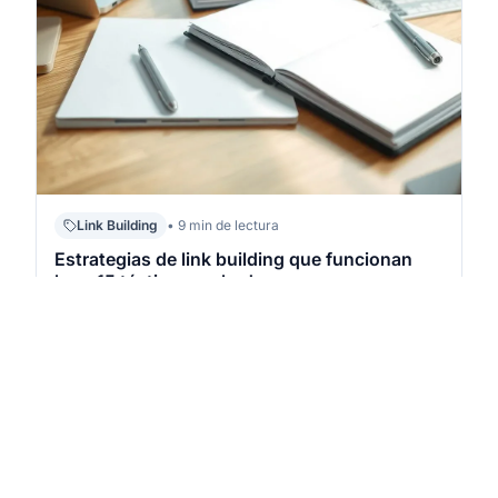
Link Building
• 9 min de lectura
Estrategias de link building que funcionan
hoy: 15 tácticas probadas
Las estrategias de link building que funcionan hoy
priorizan relevancia editorial y valor para el lector, no
volumen ni “trucos”. En SEO (Search Engine
Optimization – optimización para motores de
búsqueda), los enlaces útiles suelen venir de
contenidos que merecen ser citados, d…