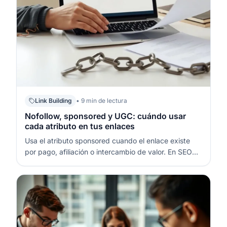
Link Building
• 9 min de lectura
Nofollow, sponsored y UGC: cuándo usar
cada atributo en tus enlaces
Usa el atributo sponsored cuando el enlace existe
por pago, afiliación o intercambio de valor. En SEO
(Search Engine Optimization – optimización para
motores de búsqueda), el atributo UGC encaja
cuando el enlace lo añade un usuario en comentarios,
foros o perfiles. El atributo n…