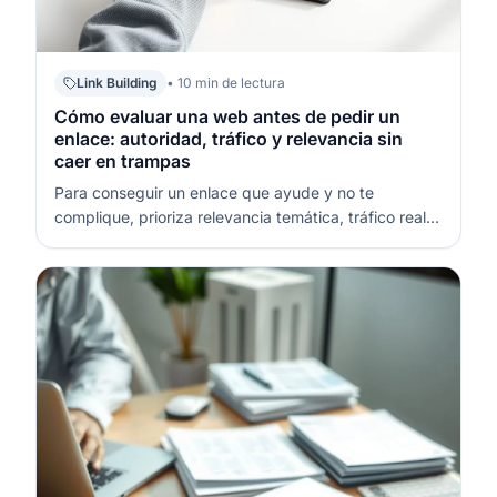
Link Building
• 10 min de lectura
Cómo evaluar una web antes de pedir un
enlace: autoridad, tráfico y relevancia sin
caer en trampas
Para conseguir un enlace que ayude y no te
complique, prioriza relevancia temática, tráfico real y
señales de criterio editorial. No se trata de perseguir
un número, sino de comprobar si el sitio tiene
audiencia, coherencia y un “encaje” natural con tu
contenido. Las métricas co…