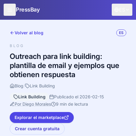
PressBay
ES
Para editores
Volver al blog
ES
Para publicistas
BLOG
Características
Outreach para link building:
plantilla de email y ejemplos que
Cómo funciona
obtienen respuesta
Promoción gratuita
Blog
/
Link Building
Blog
Link Building
Publicado el 2026-02-15
Iniciar sesión
Por Diego Morales
9 min de lectura
Explorar el marketplace
Crear cuenta gratuita