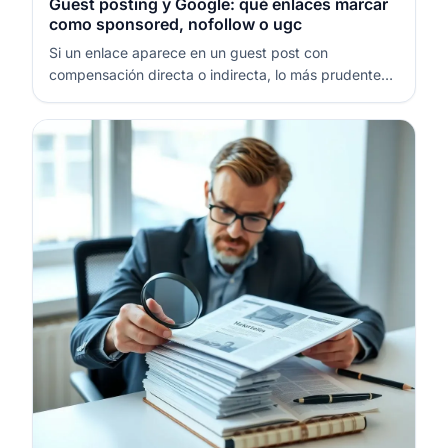
Guest posting y Google: qué enlaces marcar
como sponsored, nofollow o ugc
Si un enlace aparece en un guest post con
compensación directa o indirecta, lo más prudente
es marcarlo con rel="sponsored" o, como mínimo,
con rel="nofollow". Si el enlace lo añade un usuario
sin control editorial, usa rel="ugc" y aplica
moderación para evitar spam. Deja enlace…