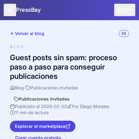
PressBay
ES
Para editores
Volver al blog
ES
Para publicistas
BLOG
Características
Guest posts sin spam: proceso
paso a paso para conseguir
Cómo funciona
publicaciones
Promoción gratuita
Blog
/
Publicaciones invitadas
Blog
Publicaciones invitadas
Iniciar sesión
Publicado el 2026-02-20
Por Diego Morales
11 min de lectura
Explorar el marketplace
Crear cuenta gratuita