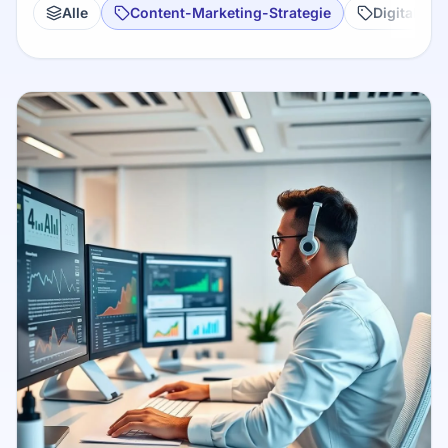
Alle
Content-Marketing-Strategie
Digital PR