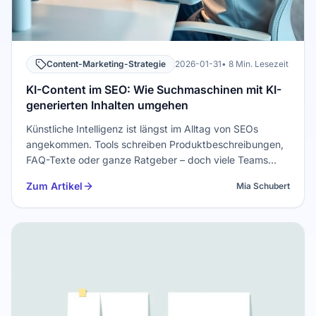
Content-Marketing-Strategie
2026-01-31
• 8 Min. Lesezeit
KI-Content im SEO: Wie Suchmaschinen mit KI-
generierten Inhalten umgehen
Künstliche Intelligenz ist längst im Alltag von SEOs
angekommen. Tools schreiben Produktbeschreibungen,
FAQ-Texte oder ganze Ratgeber – doch viele Teams
fragen sich: Ist KI-Content im SEO wirklich sicher? Wird
Zum Artikel
Mia Schubert
Google solche Inhalte abstrafen? Und wie passt das alles
zu E-E-A-T,…