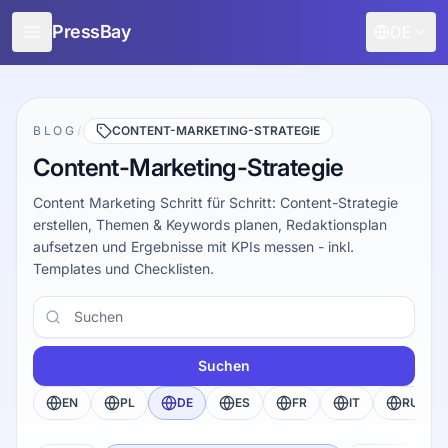
PressBay
DE
Für Verlage
Für Werbetreibende
BLOG
/
CONTENT-MARKETING-STRATEGIE
Content-Marketing-Strategie
Funktionen
Content Marketing Schritt für Schritt: Content-Strategie
Wie es funktioniert
erstellen, Themen & Keywords planen, Redaktionsplan
aufsetzen und Ergebnisse mit KPIs messen - inkl.
Kostenlose Promotion
Templates und Checklisten.
Blog
Suchen
Anmelden
Suchen
EN
PL
DE
ES
FR
IT
RU