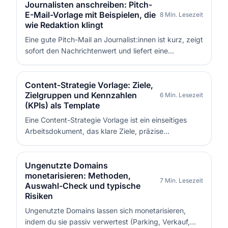
Journalisten anschreiben: Pitch-
E-Mail-Vorlage mit Beispielen, die
8 Min. Lesezeit
wie Redaktion klingt
Eine gute Pitch-Mail an Journalist:innen ist kurz, zeigt
sofort den Nachrichtenwert und liefert eine
zitierfähige Quelle. Sie funktioniert, wenn du Story
und Beleg vor dein Produkt stellst und nur an wenige
passende Empfänger schickst. Du brauchst dafür
Content-Strategie Vorlage: Ziele,
Zielgruppen und Kennzahlen
keine PR-Abteilung, sonde…
6 Min. Lesezeit
(KPIs) als Template
Eine Content-Strategie Vorlage ist ein einseitiges
Arbeitsdokument, das klare Ziele, präzise
Zielgruppen und Kennzahlen (KPIs) so verbindet,
dass jedes Thema einen nachvollziehbaren Zweck
hat. Du nutzt sie als Filter für Ideen, als Briefing-Basis
Ungenutzte Domains
monetarisieren: Methoden,
für Autor:innen und als Messplan…
7 Min. Lesezeit
Auswahl-Check und typische
Risiken
Ungenutzte Domains lassen sich monetarisieren,
indem du sie passiv verwertest (Parking, Verkauf,