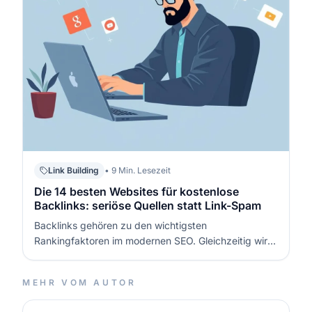
Link Building
• 9 Min. Lesezeit
Die 14 besten Websites für kostenlose
Backlinks: seriöse Quellen statt Link-Spam
Backlinks gehören zu den wichtigsten
Rankingfaktoren im modernen SEO. Gleichzeitig wird
es immer schwieriger, hochwertige Verlinkungen
aufzubauen, ohne direkt dafür zu bezahlen. Große
MEHR VOM AUTOR
Firmen lösen das mit Budgets für PR, Content und
Outreach – kleinere Projekte suchen dagegen hä…