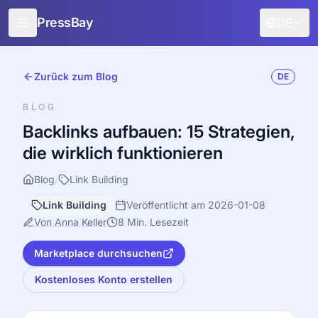
PressBay
DE
Für Verlage
Zurück zum Blog
DE
Für Werbetreibende
BLOG
Funktionen
Backlinks aufbauen: 15 Strategien,
die wirklich funktionieren
Wie es funktioniert
Kostenlose Promotion
Blog
/
Link Building
Link Building
Veröffentlicht am 2026-01-08
Blog
Von Anna Keller
8 Min. Lesezeit
Anmelden
Marketplace durchsuchen
Kostenloses Konto erstellen