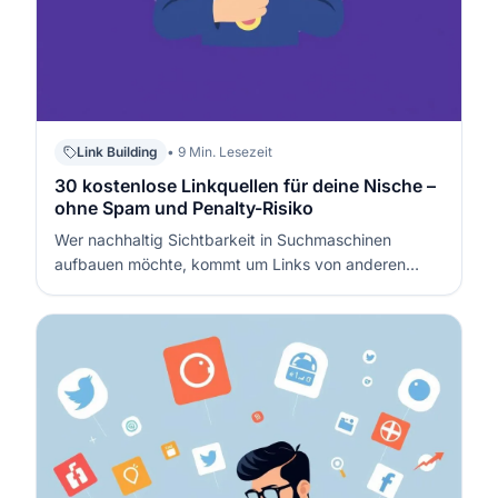
Link Building
• 9 Min. Lesezeit
30 kostenlose Linkquellen für deine Nische –
ohne Spam und Penalty-Risiko
Wer nachhaltig Sichtbarkeit in Suchmaschinen
aufbauen möchte, kommt um Links von anderen
Websites nicht herum. Doch wahllos Links zu streuen,
kann deiner Marke schaden – und im schlimmsten
Fall sogar zu Abstrafungen führen. In diesem Guide
erfährst du, wie du bis zu 30 kostenlos…