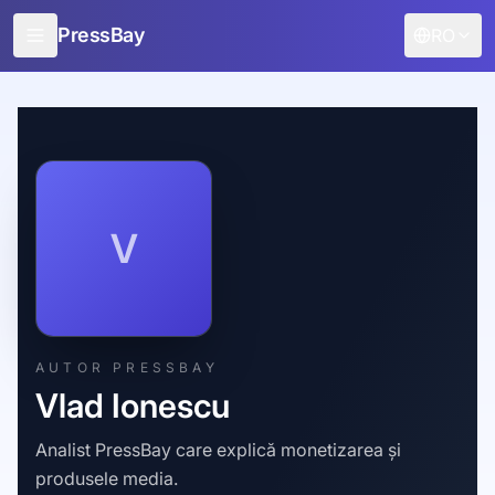
PressBay
RO
Pentru editori
Pentru agenții de publicitate
Caracteristici
Cum funcționează
V
Promovare gratuită
Blog
Conectare
AUTOR PRESSBAY
Vlad Ionescu
Analist PressBay care explică monetizarea și
produsele media.