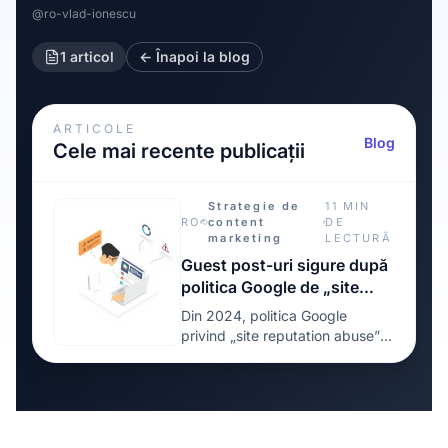
@ro-vlad-ionescu
1 articol
← Înapoi la blog
ARTICOLE
Blog
Cele mai recente publicații
Strategie de
11 MIN
RO
content
DE
marketing
LECTURĂ
Guest post-uri sigure după
politica Google de „site
reputation abuse”: reguli de
Din 2024, politica Google
publicare pentru 2026
privind „site reputation abuse” a
schimbat fundamental modul în
care publisherii și advertiserii
pot folosi guest post-uri și
articole sponsorizate. Ce era ieri
un model de business obișnuit –